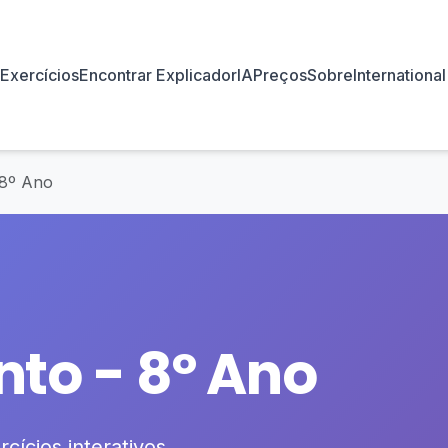
Exercícios
Encontrar Explicador
IA
Preços
Sobre
International
 8º Ano
to - 8º Ano
cícios interativos