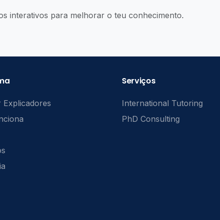
os interativos para melhorar o teu conhecimento.
rma
Serviços
 Explicadores
International Tutoring
nciona
PhD Consulting
ós
ia