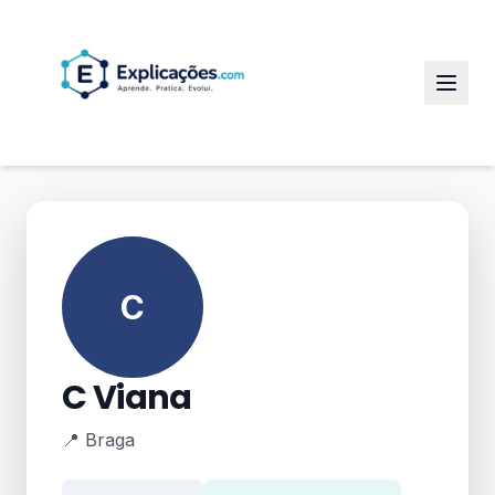
C
C Viana
📍 Braga