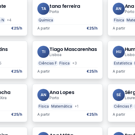
nte
tana ferreira
Ana
TA
AN
Porto
Porto
s N
+4
Química
Física
Mate
€25/h
A partir
€25/h
A partir
ins
Tiago Mascarenhas
Hum
TI
HU
Lisboa
Lisbo
5
Ciências F
Física
+3
Estatística
€25/h
A partir
€25/h
A partir
ocha
Ana Lopes
Sér
AN
SÉ
Xira
Porto
Loure
Física
Matemática
+1
Ciências F
€25/h
A partir
€25/h
A partir