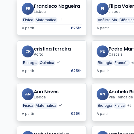
Francisco Nogueira
Filipa Vale
FR
FI
Lisboa
Lisboa
Física
Matemática
+1
Análise Ma
Ciência
A partir
€25/h
A partir
cristina ferreira
Pedro Mart
CR
PE
Porto
Cascais
Biologia
Química
+1
Biologia
Francês
+
A partir
€25/h
A partir
Ana Neves
Anabela R
AN
AN
Lisboa
Vila Franca de 
Física
Matemática
+1
Biologia
Física
+2
A partir
€25/h
A partir