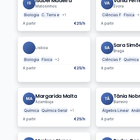
Isabel Madeira
Vania Ferr
IS
VA
Matosinhos
Évora
Biologia
C. Terra e
+1
Ciências F
Física
+
A partir
€25/h
A partir
Sara Simõ
Lisboa
SA
Braga
Biologia
Física
+2
Ciências F
Química
A partir
€25/h
A partir
Margarida Malta
Tânia Nob
MA
TÂ
Azambuja
Barreiro
Química
Química Geral
+1
Álgebra Linear
Anál
A partir
€25/h
A partir