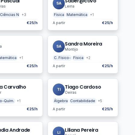
 Pascual
Saber@ctivo
SA
las
Leiria
Ciências N
+3
Física
Matemática
+1
€25/h
A partir
€25/h
Sandra Moreira
a
SA
Montijo
temática
+1
C. Físico-
Física
+2
€25/h
A partir
€25/h
ia Carvalho
Tiago Cardoso
TI
r
Oeiras
co-Quím.
+1
Álgebra
Contabilidade
+5
€25/h
A partir
€25/h
udia Andrade
Liliana Pereira
LI