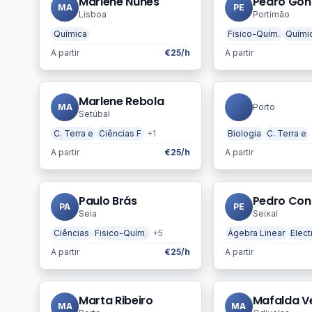
Marlene Nunes
Pedro Gon
MA
PE
Lisboa
Portimão
Química
Fisico-Quím.
Quími
A partir
€25/h
A partir
Marlene Rebola
MA
Porto
Setúbal
C. Terra e
Ciências F
+1
Biologia
C. Terra e
A partir
€25/h
A partir
Paulo Brás
Pedro Con
PA
PE
Seia
Seixal
Ciências
Fisico-Quím.
+5
Ágebra Linear
Elec
A partir
€25/h
A partir
Marta Ribeiro
Mafalda V
MA
MA