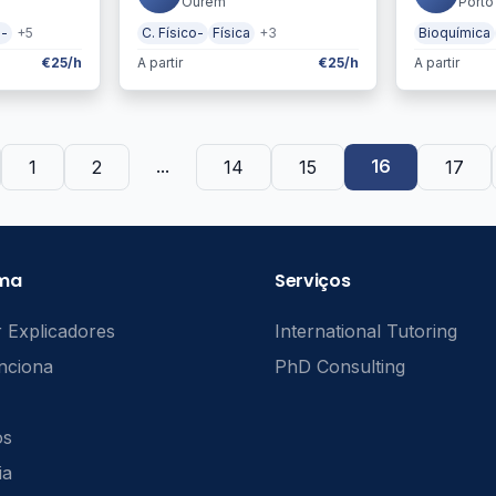
Ourém
Porto
o-
+5
C. Físico-
Física
+3
Bioquímica
€25/h
A partir
€25/h
A partir
...
16
1
2
14
15
17
rma
Serviços
 Explicadores
International Tutoring
nciona
PhD Consulting
ós
ia