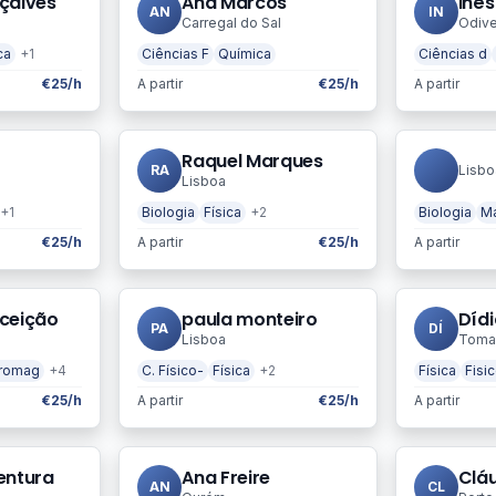
çalves
Ana Marcos
Inês
AN
IN
Carregal do Sal
Odive
ca
+1
Ciências F
Química
Ciências d
€25/h
A partir
€25/h
A partir
Raquel Marques
RA
Lisbo
Lisboa
+1
Biologia
Física
+2
Biologia
Ma
€25/h
A partir
€25/h
A partir
ceição
paula monteiro
Díd
PA
DÍ
Lisboa
Toma
tromag
+4
C. Físico-
Física
+2
Física
Fisi
€25/h
A partir
€25/h
A partir
entura
Ana Freire
Clá
AN
CL