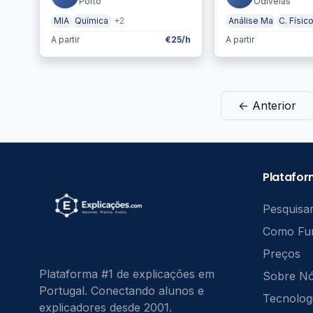
Porto
Odivelas
MIA
Química
+2
Análise Ma
C. Físic
A partir
€25/h
A partir
← Anterior
Platafo
Pesquisar
Como Fu
Preços
Plataforma #1 de explicações em
Sobre N
Portugal. Conectando alunos e
Tecnolog
explicadores desde 2001.