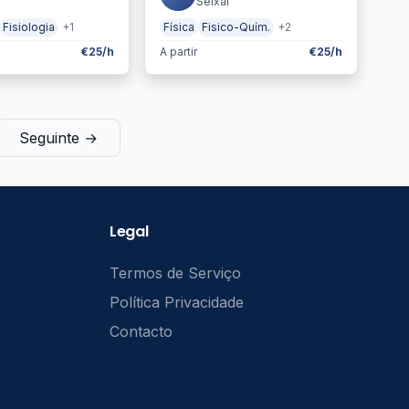
Seixal
Fisiologia
+1
Física
Fisico-Quím.
+2
€25/h
A partir
€25/h
Seguinte →
Legal
Termos de Serviço
Política Privacidade
Contacto