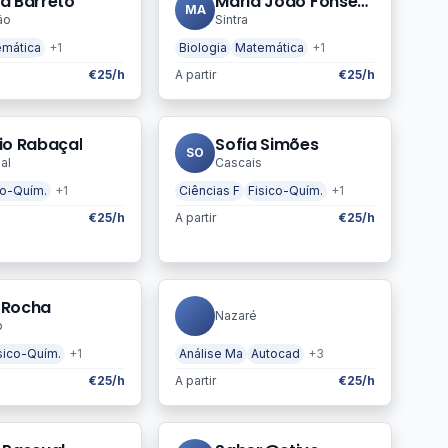
a Barreto
Maria João Fonseca
MA
ão
Sintra
mática
+1
Biologia
Matemática
+1
€25/h
A partir
€25/h
io Rabaçal
Sofia Simões
SO
al
Cascais
co-Quím.
+1
Ciências F
Fisico-Quím.
+1
€25/h
A partir
€25/h
 Rocha
Nazaré
o
sico-Quím.
+1
Análise Ma
Autocad
+3
€25/h
A partir
€25/h