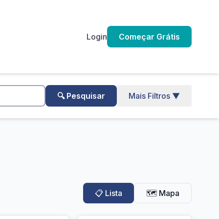
Login
Começar Grátis
🔍 Pesquisar
Mais Filtros ▼
📋 Lista
🗺️ Mapa