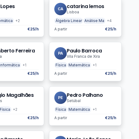
 Lopes
catarina lemos
CA
Lisboa
mática
+2
Álgebra Linear
Análise Ma
+4
€25/h
A partir
€25/h
berto Ferreira
Paulo Barroca
PA
a
Vila Franca de Xira
Informática
+1
Física
Matemática
+1
€25/h
A partir
€25/h
gio Magalhães
Pedro Palhano
PE
s
Setúbal
Física
+2
Física
Matemática
+1
€25/h
A partir
€25/h