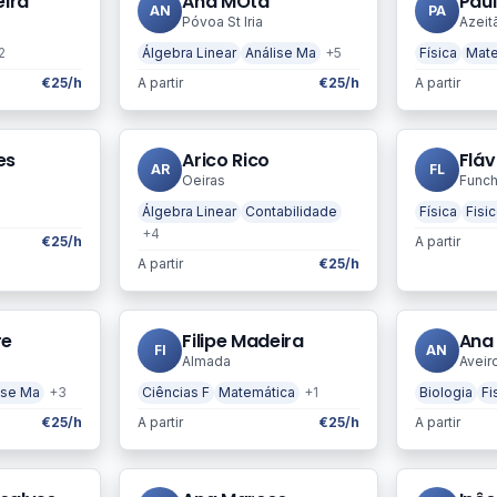
eira
Ana MOta
Paul
AN
PA
Póvoa St Iria
Azeit
2
Álgebra Linear
Análise Ma
+5
Física
Mate
€25/h
A partir
€25/h
A partir
es
Arico Rico
Fláv
AR
FL
Oeiras
Funch
Álgebra Linear
Contabilidade
Física
Fisi
+4
€25/h
A partir
A partir
€25/h
re
Filipe Madeira
Ana
FI
AN
Almada
Aveir
ise Ma
+3
Ciências F
Matemática
+1
Biologia
Fi
€25/h
A partir
€25/h
A partir