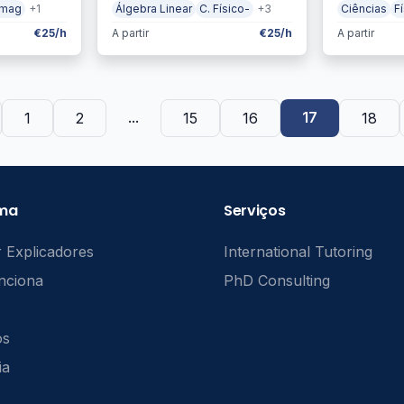
omag
+1
Álgebra Linear
C. Físico-
+3
Ciências
F
€25/h
A partir
€25/h
A partir
...
17
1
2
15
16
18
rma
Serviços
 Explicadores
International Tutoring
nciona
PhD Consulting
ós
ia