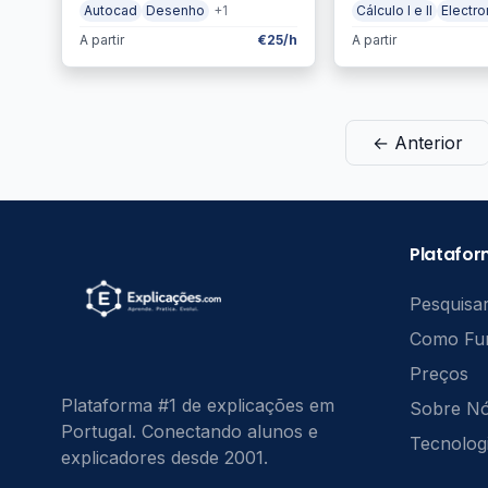
Autocad
Desenho
+1
Cálculo I e II
Electr
A partir
€25/h
A partir
← Anterior
Platafo
Pesquisar
Como Fu
Preços
Plataforma #1 de explicações em
Sobre N
Portugal. Conectando alunos e
Tecnolog
explicadores desde 2001.