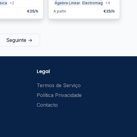
ísica
+2
Ágebra Linear
Electromag
+4
€25/h
A partir
€25/h
Seguinte →
Legal
Termos de Serviço
Política Privacidade
Contacto