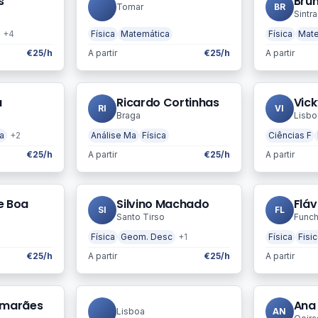
s
Bru
Tomar
BR
Sintra
+4
Física
Matemática
Física
Mate
€25/h
A partir
€25/h
A partir
a
Ricardo Cortinhas
Vick
RI
VI
Braga
Lisbo
a
+2
Análise Ma
Física
Ciências F
€25/h
A partir
€25/h
A partir
e Boa
Silvino Machado
Fláv
SI
FL
Santo Tirso
Funch
Física
Geom. Desc
+1
Física
Fisi
€25/h
A partir
€25/h
A partir
imarães
Ana
Lisboa
AN