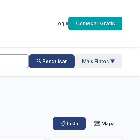
Login
Começar Grátis
🔍 Pesquisar
Mais Filtros ▼
📋 Lista
🗺️ Mapa