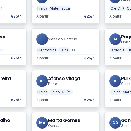
Oeira
+1
Física
Matemática
C e C++
Co
€25/h
A partir
€25/h
A partir
ivo
Raq
Viana do Castelo
RA
Lisbo
+1
Electrónica
Física
+1
Biologia
Fí
€25/h
A partir
€25/h
A partir
reira
Afonso Vilaça
Rui
AF
RU
Porto
Santa
Física
Fisico-Quím.
+1
Física
Mate
€25/h
A partir
€25/h
A partir
alho
Marta Gomes
Gonç
MA
GO
Oeiras
Sesi