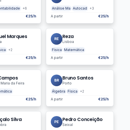
s
ntabilidade
+6
Análise Ma
Autocad
+3
€25/h
A partir
€25/h
uel Marques
Reza
RE
a
Lisboa
sica
+2
Física
Matemática
€25/h
A partir
€25/h
 Campos
Bruno Santos
BR
 Maria da Feira
Porto
mática
Álgebra
Física
+2
€25/h
A partir
€25/h
alo Silva
Pedro Conceição
PE
mbra
Seixal