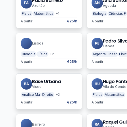
Paula Barreto
Ana Santo
PA
AN
Azeitão
Águeda
Física
Matemática
+1
Biologia
Ciências F
A partir
€25/h
A partir
Pedro Silv
Lisboa
PE
Lisboa
Biologia
Física
+2
Álgebra Linear
Físic
A partir
€25/h
A partir
Base Urbana
Hugo Font
BA
HU
Viseu
Vila do Conde
Análise Ma
Direito
+2
Física
Matemática
A partir
€25/h
A partir
Raquel Gu
Barreiro
RA