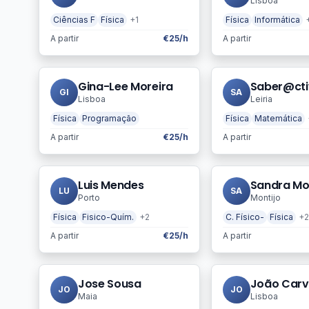
Lisboa
Ciências F
Física
+1
Física
Informática
A partir
€25/h
A partir
Gina-Lee Moreira
Saber@ct
GI
SA
Lisboa
Leiria
Física
Programação
Física
Matemática
A partir
€25/h
A partir
Luis Mendes
Sandra Mo
LU
SA
Porto
Montijo
Física
Fisico-Quím.
+2
C. Físico-
Física
+2
A partir
€25/h
A partir
Jose Sousa
João Carv
JO
JO
Maia
Lisboa