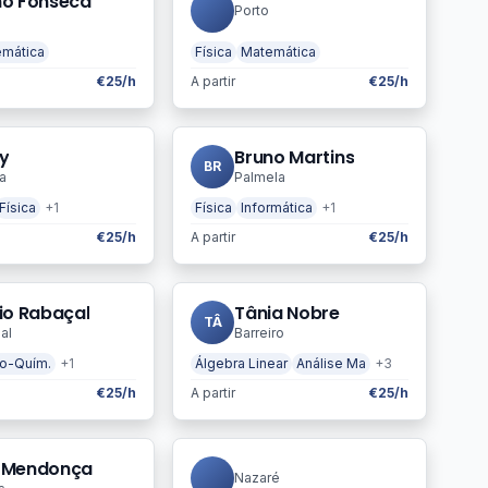
no Fonseca
Porto
mática
Física
Matemática
€25/h
A partir
€25/h
y
Bruno Martins
BR
a
Palmela
Física
+1
Física
Informática
+1
€25/h
A partir
€25/h
io Rabaçal
Tânia Nobre
TÂ
al
Barreiro
co-Quím.
+1
Álgebra Linear
Análise Ma
+3
€25/h
A partir
€25/h
 Mendonça
Nazaré