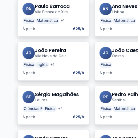
Paulo Barroca
Ana Neves
PA
AN
Vila Franca de Xira
Lisboa
Física
Matemática
+1
Física
Matemática
A partir
€25/h
A partir
João Pereira
João Cae
JO
JO
Vila Nova de Gaia
Oeiras
Física
Inglês
+1
Física
A partir
€25/h
A partir
Sérgio Magalhães
Pedro Pal
SÉ
PE
Loures
Setúbal
Ciências F
Física
+2
Física
Matemática
A partir
€25/h
A partir