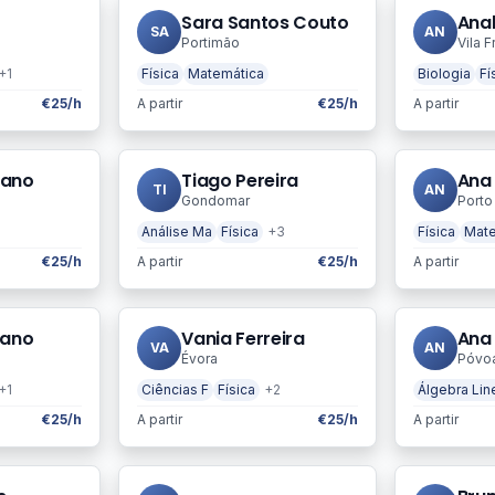
Sara Santos Couto
Ana
SA
AN
Portimão
Vila F
+1
Física
Matemática
Biologia
Fí
€25/h
A partir
€25/h
A partir
tano
Tiago Pereira
Ana
TI
AN
Gondomar
Porto
Análise Ma
Física
+3
Física
Mate
€25/h
A partir
€25/h
A partir
hano
Vania Ferreira
Ana
VA
AN
Évora
Póvoa 
+1
Ciências F
Física
+2
Álgebra Lin
€25/h
A partir
€25/h
A partir