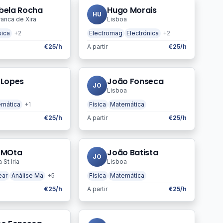
bela Rocha
Hugo Morais
HU
ranca de Xira
Lisboa
sica
+2
Electromag
Electrónica
+2
€25/h
A partir
€25/h
 Lopes
João Fonseca
JO
Lisboa
mática
+1
Física
Matemática
€25/h
A partir
€25/h
 MOta
João Batista
JO
St Iria
Lisboa
ear
Análise Ma
+5
Física
Matemática
€25/h
A partir
€25/h