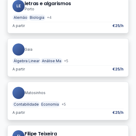
letras e algarismos
LE
Porto
Alemão
Biologia
+4
A partir
€25/h
Gaia
Álgebra Linear
Análise Ma
+5
A partir
€25/h
Matosinhos
Contabilidade
Economia
+5
A partir
€25/h
Filipe Teixeira