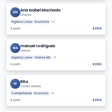
Ana Isabel Machado
AN
Chaves
Álgebra Linear
Economia
+2
A partir
€25/h
manuel rodrigues
MA
Lisboa
Álgebra Linear
Análise Ma
+2
A partir
€25/h
Rita
RI
Torres Vedras
Contabilidade
Economia
+2
A partir
€25/h