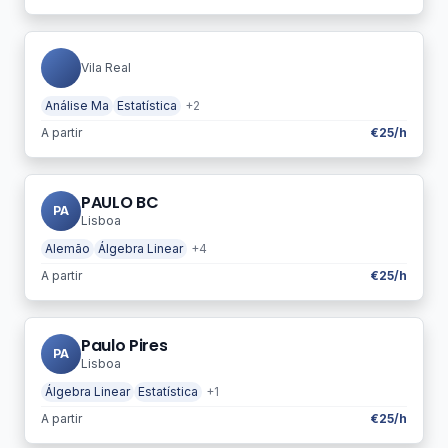
Vila Real
Análise Ma
Estatística
+2
A partir
€25/h
PAULO BC
PA
Lisboa
Alemão
Álgebra Linear
+4
A partir
€25/h
Paulo Pires
PA
Lisboa
Álgebra Linear
Estatística
+1
A partir
€25/h