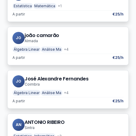
Estatística
Matemática
+1
A partir
€25/h
joão camarão
JO
Almada
Álgebra Linear
Análise Ma
+4
A partir
€25/h
José Alexandre Fernandes
JO
Coimbra
Álgebra Linear
Análise Ma
+4
A partir
€25/h
ANTONIO RIBEIRO
AN
Sintra