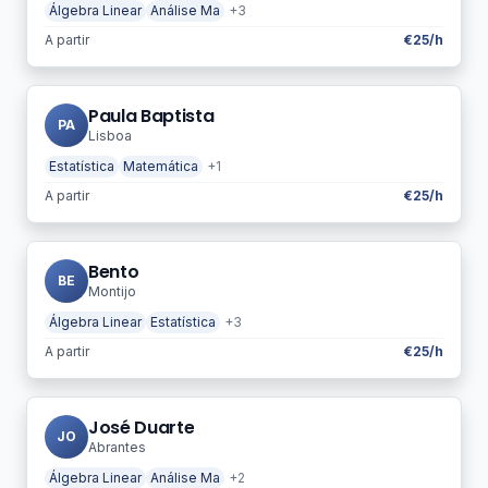
Álgebra Linear
Análise Ma
+3
A partir
€25/h
Paula Baptista
PA
Lisboa
Estatística
Matemática
+1
A partir
€25/h
Bento
BE
Montijo
Álgebra Linear
Estatística
+3
A partir
€25/h
José Duarte
JO
Abrantes
Álgebra Linear
Análise Ma
+2