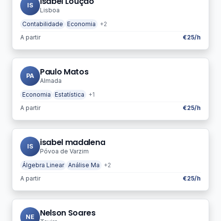
Isabel Loução
IS
Lisboa
Contabilidade
Economia
+2
A partir
€25/h
Paulo Matos
PA
Almada
Economia
Estatística
+1
A partir
€25/h
isabel madalena
IS
Póvoa de Varzim
Álgebra Linear
Análise Ma
+2
A partir
€25/h
Nelson Soares
NE