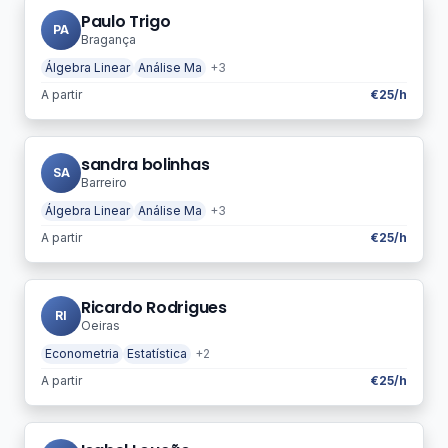
Paulo Trigo
PA
Bragança
Álgebra Linear
Análise Ma
+3
A partir
€25/h
sandra bolinhas
SA
Barreiro
Álgebra Linear
Análise Ma
+3
A partir
€25/h
Ricardo Rodrigues
RI
Oeiras
Econometria
Estatística
+2
A partir
€25/h