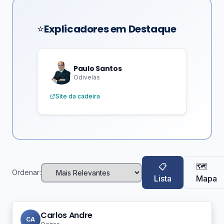
Explicadores em Destaque
⭐
Paulo Santos
Odivelas
Site da cadeira
📋
🗺️
Ordenar:
Lista
Mapa
Carlos Andre
CA