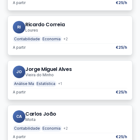
A partir
€25/h
Ricardo Correia
RI
Loures
Contabilidade
Economia
+2
A partir
€25/h
Jorge Miguel Alves
JO
Vieira do Minho
Análise Ma
Estatística
+1
A partir
€25/h
Carlos João
CA
Moita
Contabilidade
Economia
+2
A partir
€25/h