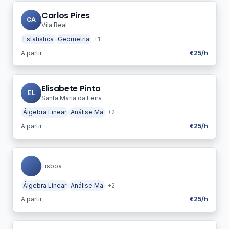
Carlos Pires
CA
Vila Real
Estatística
Geometria
+1
A partir
€25/h
Elisabete Pinto
EL
Santa Maria da Feira
Álgebra Linear
Análise Ma
+2
A partir
€25/h
Lisboa
Álgebra Linear
Análise Ma
+2
A partir
€25/h