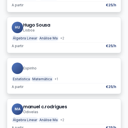
A partir
€25/h
Hugo Sousa
HU
Lisboa
Álgebra Linear
Análise Ma
+2
A partir
€25/h
Espinho
Estatística
Matemática
+1
A partir
€25/h
manuel c.rodrigues
MA
Odivelas
Álgebra Linear
Análise Ma
+2
A partir
€25/h