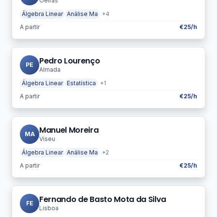
Oeiras
Álgebra Linear
Análise Ma
+4
A partir
€25/h
Pedro Lourenço
PE
Almada
Álgebra Linear
Estatística
+1
A partir
€25/h
Manuel Moreira
MA
Viseu
Álgebra Linear
Análise Ma
+2
A partir
€25/h
Fernando de Basto Mota da Silva
FE
Lisboa