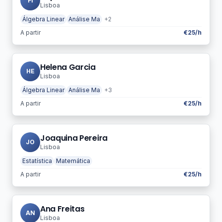
FI
Lisboa
Álgebra Linear
Análise Ma
+2
A partir
€25/h
Helena Garcia
HE
Lisboa
Álgebra Linear
Análise Ma
+3
A partir
€25/h
Joaquina Pereira
JO
Lisboa
Estatística
Matemática
A partir
€25/h
Ana Freitas
AN
Lisboa