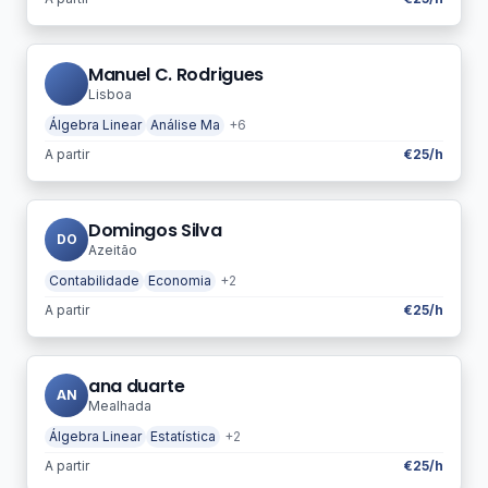
Manuel C. Rodrigues
Lisboa
Álgebra Linear
Análise Ma
+6
A partir
€25/h
Domingos Silva
DO
Azeitão
Contabilidade
Economia
+2
A partir
€25/h
ana duarte
AN
Mealhada
Álgebra Linear
Estatística
+2
A partir
€25/h