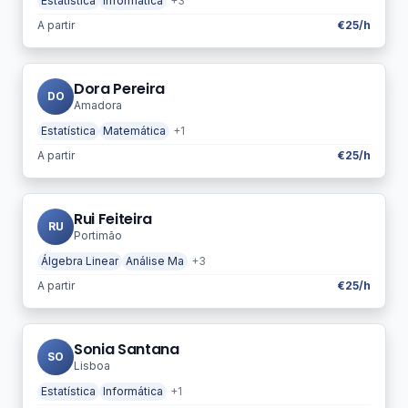
Estatística
Informática
+3
A partir
€25/h
Dora Pereira
DO
Amadora
Estatística
Matemática
+1
A partir
€25/h
Rui Feiteira
RU
Portimão
Álgebra Linear
Análise Ma
+3
A partir
€25/h
Sonia Santana
SO
Lisboa
Estatística
Informática
+1